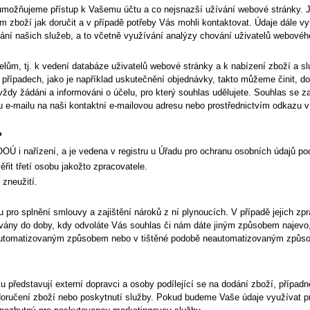
možňujeme přístup k Vašemu účtu a co nejsnazší užívání webové stránky. J
 zboží jak doručit a v případě potřeby Vás mohli kontaktovat. Údaje dále v
ání našich služeb, a to včetně využívání analýzy chování uživatelů webového
m, tj. k vedení databáze uživatelů webové stránky a k nabízení zboží a slu
 případech, jako je například uskutečnění objednávky, takto můžeme činit, d
ždy žádáni a informováni o účelu, pro který souhlas udělujete. Souhlas se z
 e-mailu na naši kontaktní e-mailovou adresu nebo prostřednictvím odkazu 
?
OOÚ i nařízení,
a je vedena v registru u Úřadu pro ochranu osobních údajů p
it třetí osobu jakožto zpracovatele.
 zneužití.
ro splnění smlouvy a zajištění nároků z ní plynoucích. V případě jejich zpr
ovány do doby, kdy odvoláte Vás souhlas či nám dáte jiným způsobem najevo, 
 automatizovaným způsobem nebo v tištěné podobě neautomatizovaným způs
 představují externí dopravci a osoby podílející se na dodání zboží, přípa
doručení zboží nebo poskytnutí služby. Pokud budeme Vaše údaje využívat p