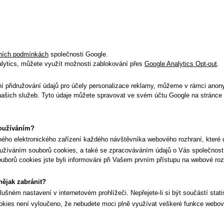
ních podmínkách
společnosti Google.
Analytics, můžete využít možnosti zablokování přes
Google Analytics Opt-out
.
ní přidružování údajů pro účely personalizace reklamy, můžeme v rámci anony
 našich služeb. Tyto údaje můžete spravovat ve svém účtu Google na stránce
 používáním?
iného elektronického zařízení každého návštěvníka webového rozhraní, které
užíváním souborů cookies, a také se zpracováváním údajů o Vás společnost
borů cookies jste byli informováni při Vašem prvním přístupu na webové roz
nějak zabránit?
šném nastavení v internetovém prohlížeči. Nepřejete-li si být součástí stat
ookies není vyloučeno, že nebudete moci plně využívat veškeré funkce webov