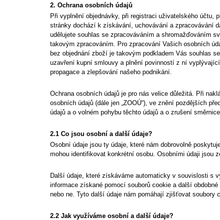
2. Ochrana osobních údajů
Při vyplnění objednávky, při registraci uživatelského účtu, 
stránky dochází k získávání, uchovávání a zpracovávání d
udělujete souhlas se zpracováváním a shromažďováním svý
takovým zpracováním. Pro zpracování Vašich osobních údajů
bez objednání zboží je takovým podkladem Vás souhlas se 
uzavření kupní smlouvy a plnění povinností z ní vyplývaj
propagace a zlepšování našeho podnikání.
Ochrana osobních údajů je pro nás velice důležitá. Při na
osobních údajů (dále jen „ZOOÚ“), ve znění pozdějších př
údajů a o volném pohybu těchto údajů a o zrušení směrnice 
2.1 Co jsou osobní a další údaje?
Osobní údaje jsou ty údaje, které nám dobrovolně poskytuje
mohou identifikovat konkrétní osobu. Osobními údaji jsou ze
Další údaje, které získáváme automaticky v souvislosti s 
informace získané pomocí souborů cookie a další obdobné 
nebo ne. Tyto další údaje nám pomáhají zjišťovat soubory 
2.2 Jak využíváme osobní a další údaje?