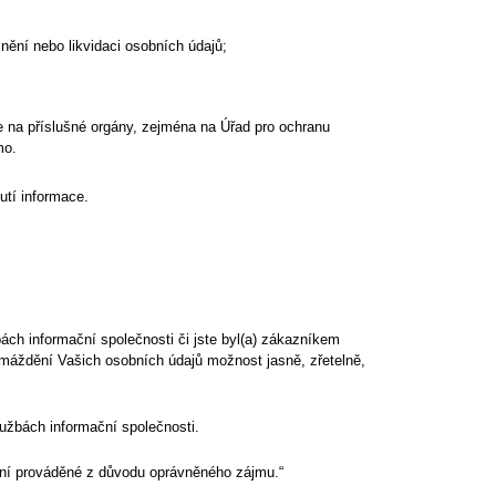
nění nebo likvidaci osobních údajů;
 na příslušné orgány, zejména na Úřad pro ochranu
mo.
tí informace.
ách informační společnosti či jste byl(a) zákazníkem
omáždění Vašich osobních údajů možnost jasně, zřetelně,
užbách informační společnosti.
vání prováděné z důvodu oprávněného zájmu.“