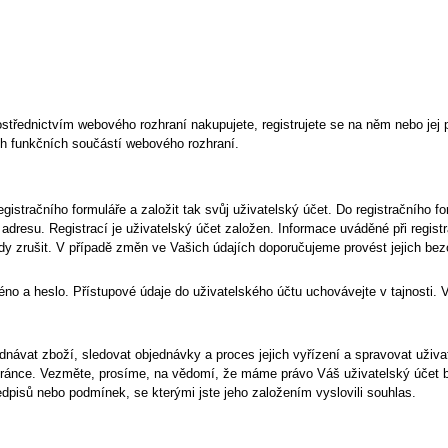
třednictvím webového rozhraní nakupujete, registrujete se na něm nebo jej p
ch funkčních součástí webového rozhraní.
gistračního formuláře a založit tak svůj uživatelský účet. Do registračního 
 adresu. Registrací je uživatelský účet založen. Informace uváděné při registr
y zrušit. V případě změn ve Vašich údajích doporučujeme provést jejich bez
jméno a heslo. Přístupové údaje do uživatelského účtu uchovávejte v tajnost
návat zboží, sledovat objednávky a proces jejich vyřízení a spravovat uživa
ránce. Vezměte, prosíme, na vědomí, že máme právo Váš uživatelský účet b
dpisů nebo podmínek, se kterými jste jeho založením vyslovili souhlas.