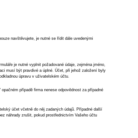
ouze navštěvujete, je nutné se řídit dále uvedenými
formuláře je nutné vyplnit požadované údaje, zejména jméno,
aci musí být pravdivé a úplné. Účet, při jehož založení byly
odkladnou úpravu v uživatelském účtu.
i. V opačném případě firma nenese odpovědnost za případné
telský účet včetně do něj zadaných údajů. Případné další
ez náhrady zrušit, pokud prostřednictvím Vašeho účtu