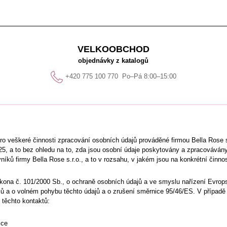
VELKOOBCHOD
objednávky z katalogů
+420 775 100 770
Po–Pá 8:00–15:00
ro veškeré činnosti zpracování osobních údajů prováděné firmou
Bella Rose 
25
, a to bez ohledu na to, zda jsou osobní údaje poskytovány a zpracováván
ovníků firmy
Bella Rose s.r.o.
, a to v rozsahu, v jakém jsou na konkrétní činno
ona č. 101/2000 Sb., o ochraně osobních údajů a ve smyslu nařízení Evrop
 a o volném pohybu těchto údajů a o zrušení směrnice 95/46/ES. V případě do
 těchto kontaktů:
ice