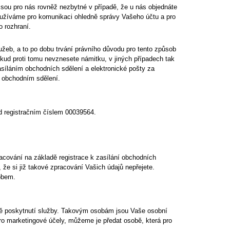
sou pro nás rovněž nezbytné v případě, že u nás objednáte
yužíváme pro komunikaci ohledně správy Vašeho účtu a pro
 rozhraní.
žeb, a to po dobu trvání právního důvodu pro tento způsob
okud proti tomu nevznesete námitku, v jiných případech tak
asíláním obchodních sdělení a elektronické pošty za
v obchodním sdělení.
od registračním číslem 00039564.
acování na základě registrace k zasílání obchodních
že si již takové zpracování Vašich údajů nepřejete.
obem.
dně poskytnutí služby. Takovým osobám jsou Vaše osobní
ro marketingové účely, můžeme je předat osobě, která pro