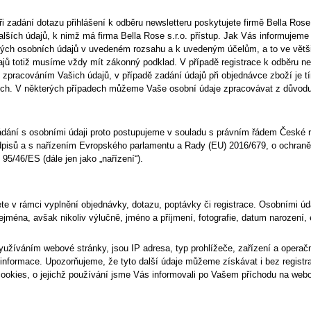
při zadání dotazu přihlášení k odběru newsletteru poskytujete firmě
Bella Rose 
alších údajů, k nimž má firma
Bella Rose s.r.o.
přístup. Jak Vás informujeme 
ch osobních údajů v uvedeném rozsahu a k uvedeným účelům, a to ve většin
 totiž musíme vždy mít zákonný podklad. V případě registrace k odběru news
zpracováním Vašich údajů, v případě zadání údajů při objednávce zboží je t
ících. V některých případech můžeme Vaše osobní údaje zpracovávat z důvod
kládání s osobními údaji proto postupujeme v souladu s právním řádem České
edpisů a s nařízením Evropského parlamentu a Rady (EU) 2016/679, o ochran
95/46/ES (dále jen jako „nařízení“).
te v rámci vyplnění objednávky, dotazu, poptávky či registrace. Osobními údaj
jména, avšak nikoliv výlučně, jméno a příjmení, fotografie, datum narození, e
využíváním webové stránky, jsou IP adresa, typ prohlížeče, zařízení a opera
informace. Upozorňujeme, že tyto další údaje můžeme získávat i bez registr
cookies, o jejichž používání jsme Vás informovali po Vašem příchodu na web