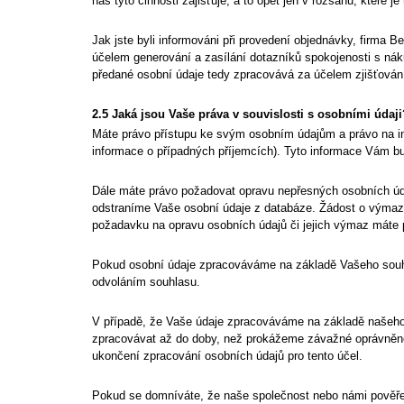
nás tyto činnosti zajišťuje, a to opět jen v rozsahu, které
Jak jste byli informováni při provedení objednávky, firma
Be
účelem generování a zasílání dotazníků spokojenosti s ná
předané osobní údaje tedy zpracovává za účelem zjišťován
2.5 Jaká jsou Vaše práva v souvislosti s osobními údaji
Máte právo přístupu ke svým osobním údajům a právo na inf
informace o případných příjemcích). Tyto informace Vám b
Dále máte právo požadovat opravu nepřesných osobních úda
odstraníme Vaše osobní údaje z databáze. Žádost o výmaz
požadavku na opravu osobních údajů či jejich výmaz máte
Pokud osobní údaje zpracováváme na základě Vašeho souhla
odvoláním souhlasu.
V případě, že Vaše údaje zpracováváme na základě našeho
zpracovávat až do doby, než prokážeme závažné oprávněn
ukončení zpracování osobních údajů pro tento účel.
Pokud se domníváte, že naše společnost nebo námi pověřený