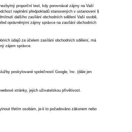
nezbytný proporční test, kdy porovnával zájmy na Vaší
edchozí naplnění předpokladů stanovených v ustanovení §
dmítnutí dalšího zasílání obchodních sdělení Vaší osobě,
 před oprávněnými zájmy správce na zasílání obchodních
bních údajů za účelem zasílání obchodních sdělení, má
ěný zájem správce.
lužby poskytované společností Google, Inc. (dále jen
ové stránky, jejich uživatelskou přívětivost.
kytnout třetím osobám, je-li to požadováno zákonem nebo