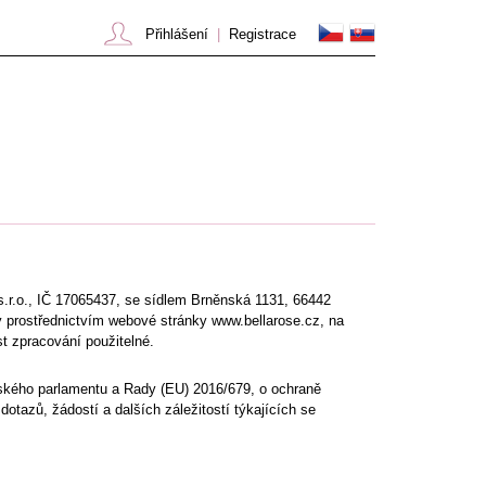
Přihlášení
|
Registrace
s.r.o., IČ 17065437, se sídlem Brněnská 1131, 66442
y prostřednictvím webové stránky www.bellarose.cz, na
st zpracování použitelné.
ského parlamentu a Rady (EU) 2016/679, o ochraně
tazů, žádostí a dalších záležitostí týkajících se