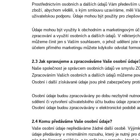
Prostřednictvím osobních a dalších údajů Vám především u
zboží, abychom věděli, s kým smlouvu uzavíráme, měli Vám
uživatelskou podporu. Údaje mohou být použity pro zlepšov
Údaje mohou být využity k obchodním a marketingovým účelů
zpracování a využití osobních a dalších údajů. V některých
můžeme činit jen s Vaším souhlasem, o jehož udělení jste v
účelem přímého marketingu můžete kdykoliv odvolat formou
2.3 Jak spravujeme a zpracováváme Vaše osobní údaje
Naše společnost je správcem osobních údajů ve smyslu Z
Zpracováním Vašich osobních a dalších údajů můžeme pověř
Osobní i další získávané údaje jsou plně zabezpečeny proti
Osobní údaje budou zpracovávány po dobu nezbytně nutnou p
sdělení či vytvoření uživatelského účtu budou údaje zprac
Osobní údaje budou zpracovávány v elektronické podobě
2.4 Komu předáváme Vaše osobní údaje?
Vaše osobní údaje nepředáváme žádné další osobě. Výjimku
údaje předávány v minimálním rozsahu, který je nutný pro 