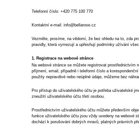
Telefonní číslo: +420 775 100 770
Kontaktní e-mail: info@bellarose.cz
Vezměte, prosíme, na vědomí, že bez ohledu na to, zda pros
pravidly, která vymezují a upřesňují podmínky užívání vše
1. Registrace na webové stránce
Na webové stránce se můžete registrovat prostřednictvím re
příjmení, email, případně i telefonní číslo a korespondenční
použity nepravdivé nebo neúplné údaje, můžeme bez náhrad
Pro přístup do uživatelského účtu je potřeba uživatelské 
zneužití uživatelského účtu třetí osobou.
Prostřednictvím uživatelského účtu můžete především objed
funkce uživatelského účtu jsou vždy uvedeny na webové st
dochází k porušování dobrých mravů, platných právních pře