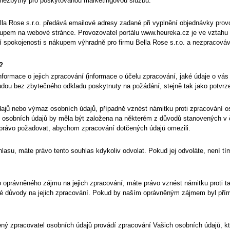
 je nezbytný pro poskytovanou marketingovou službu.
lla Rose s.r.o.
předává emailové adresy zadané při vyplnění objednávky prov
kupem na webové stránce. Provozovatel portálu www.heureka.cz je ve vztahu
í spokojenosti s nákupem výhradně pro firmu
Bella Rose s.r.o.
a nezpracovává
?
ormace o jejich zpracování (informace o účelu zpracování, jaké údaje o vás
udou bez zbytečného odkladu poskytnuty na požádání, stejně tak jako potvr
jů nebo výmaz osobních údajů, případně vznést námitku proti zpracování o
 osobních údajů by měla být založena na některém z důvodů stanovených v č
 právo požadovat, abychom zpracování dotčených údajů omezili.
su, máte právo tento souhlas kdykoliv odvolat. Pokud jej odvoláte, není t
 oprávněného zájmu na jejich zpracování, máte právo vznést námitku proti
é důvody na jejich zpracování. Pokud by naším oprávněným zájmem byl přím
 zpracovatel osobních údajů provádí zpracování Vašich osobních údajů, kte