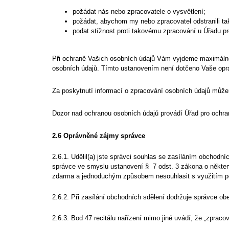
požádat nás nebo zpracovatele o vysvětlení;
požádat, abychom my nebo zpracovatel odstranili tak
podat stížnost proti takovému zpracování u Úřadu p
Při ochraně Vašich osobních údajů Vám vyjdeme maximálně 
osobních údajů. Tímto ustanovením není dotčeno Vaše oprá
Za poskytnutí informací o zpracování osobních údajů může
Dozor nad ochranou osobních údajů provádí Úřad pro ochra
2.6 Oprávněné zájmy správce
2.6.1. Udělil(a) jste správci souhlas se zasíláním obchodn
správce ve smyslu ustanovení § 7 odst. 3 zákona o někter
zdarma a jednoduchým způsobem nesouhlasit s využitím pod
2.6.2. Při zasílání obchodních sdělení dodržuje správce o
2.6.3. Bod 47 recitálu nařízení mimo jiné uvádí, že „zpra