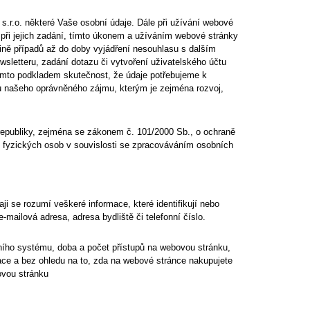
s.r.o.
některé Vaše osobní údaje. Dále při užívání webové
při jejich zadání, tímto úkonem a užíváním webové stránky
ě případů až do doby vyjádření nesouhlasu s dalším
letteru, zadání dotazu či vytvoření uživatelského účtu
ímto podkladem skutečnost, že údaje potřebujeme k
u našeho oprávněného zájmu, kterým je zejména rozvoj,
 republiky, zejména se zákonem č. 101/2000 Sb., o ochraně
ě fyzických osob v souvislosti se zpracováváním osobních
i se rozumí veškeré informace, které identifikují nebo
-mailová adresa, adresa bydliště či telefonní číslo.
čního systému, doba a počet přístupů na webovou stránku,
ace a bez ohledu na to, zda na webové stránce nakupujete
ovou stránku