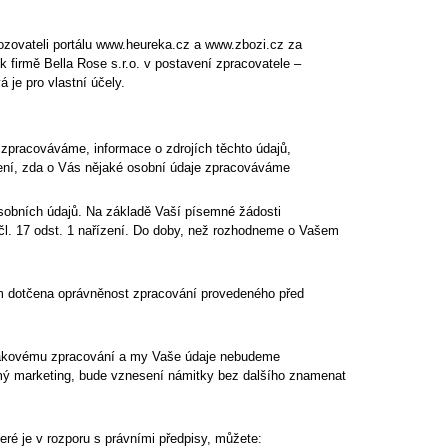
ozovateli portálu www.heureka.cz a
www.zbozi.cz
za
 k firmě
Bella Rose s.r.o.
v postavení zpracovatele –
 je pro vlastní účely.
 zpracováváme, informace o zdrojích těchto údajů,
zení, zda o Vás nějaké osobní údaje zpracováváme
sobních údajů. Na základě Vaší písemné žádosti
l. 17 odst. 1 nařízení. Do doby, než rozhodneme o Vašem
ím dotčena oprávněnost zpracování provedeného před
 takovému zpracování a my Vaše údaje nebudeme
ý marketing, bude vznesení námitky bez dalšího znamenat
ré je v rozporu s právními předpisy, můžete: