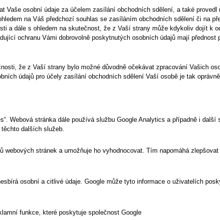
t Vaše osobní údaje za účelem zasílání obchodních sdělení, a také provedl 
ohledem na Váš předchozí souhlas se zasíláním obchodních sdělení či na př
ti a dále s ohledem na skutečnost, že z Vaší strany může kdykoliv dojít k o
adující ochranu Vámi dobrovolně poskytnutých osobních údajů mají přednost
nosti, že z Vaší strany bylo možné důvodně očekávat zpracování Vašich oso
bních údajů pro účely zasílání obchodních sdělení Vaší osobě je tak oprávn
“. Webová stránka dále používá službu Google Analytics a případně i další s
 těchto dalších služeb.
ů webových stránek a umožňuje ho vyhodnocovat. Tím napomáhá zlepšovat web
nesbírá osobní a citlivé údaje. Google může tyto informace o uživatelích pos
eklamní funkce, které poskytuje společnost Google