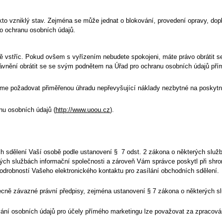
to vzniklý stav. Zejména se může jednat o blokování, provedení opravy, dopl
ro ochranu osobních údajů.
vstříc. Pokud ovšem s vyřízením nebudete spokojeni, máte právo obrátit se
vnění obrátit se se svým podnětem na Úřad pro ochranu osobních údajů pří
me požadovat přiměřenou úhradu nepřevyšující náklady nezbytné na poskytnu
nu osobních údajů (
http://www.uoou.cz
).
ích sdělení Vaší osobě podle ustanovení § 7 odst. 2 zákona o některých služb
ých službách informační společnosti a zároveň Vám správce poskytl při shr
robností Vašeho elektronického kontaktu pro zasílání obchodních sdělení.
becně závazné právní předpisy, zejména ustanovení § 7 zákona o některých sl
cování osobních údajů pro účely přímého marketingu lze považovat za zpraco