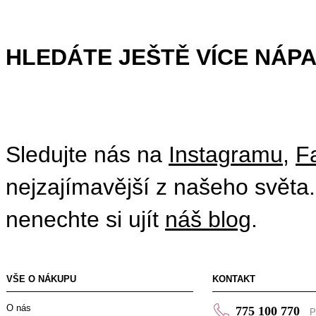
HLEDÁTE JEŠTĚ VÍCE NÁP
Sledujte nás na
Instagramu
,
F
nejzajímavější z našeho světa.
nenechte si ujít
náš blog
.
VŠE O NÁKUPU
KONTAKT
O nás
775 100 770
P